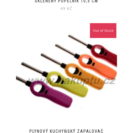
SKLENĚNÝ POPELNÍK 10,5 CM
49
KČ
Out of Stock
PLYNOVÝ KUCHYŇSKÝ ZAPALOVAČ