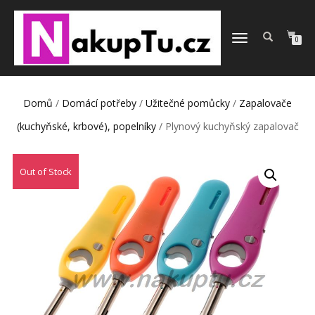
PŘEPNOUT
0
NAVIGACI
Domů
/
Domácí potřeby
/
Užitečné pomůcky
/
Zapalovače
(kuchyňské, krbové), popelníky
/ Plynový kuchyňský zapalovač
Out of Stock