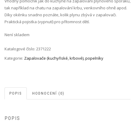
Vhodný pomocník jak do kuchyně na zapalování plynového sporáku,
tak například na chatu na zapalování krbu, venkovního ohně apod.
Díky okénku snadno poznáte, kolik plynu zbývá v zapalovači.
Praktická pojistka (vypnutí) pro přítomnost dětí.
Není skladem
Katalogové číslo:
2371222
Kategorie:
Zapalovače (kuchyňské, krbové), popelníky
POPIS
HODNOCENÍ (0)
POPIS