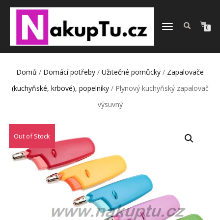
PŘEPNOUT
0
NAVIGACI
Domů
/
Domácí potřeby
/
Užitečné pomůcky
/
Zapalovače
(kuchyňské, krbové), popelníky
/ Plynový kuchyňský zapalovač
výsuvný
Out of Stock