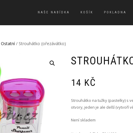
NAŠE NABÍDKA
KOŠÍK
POKLADNA
/
Ostatní
/ Strouhátko (ořezávátko)
STROUHÁTKO
14
KČ
Strouhátko na tužky (pastelky) s 
otvory, jeden je ale delší (vytvoří vě
Není skladem