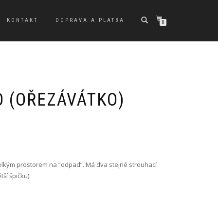
KONTAKT
DOPRAVA A PLATBA
0
 (OŘEZÁVÁTKO)
velkým prostorem na “odpad”. Má dva stejné strouhací
tší špičku).