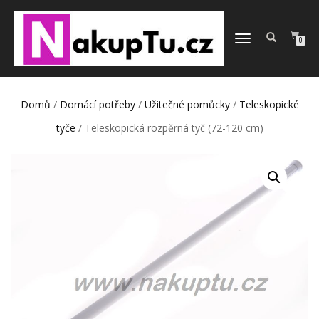
PŘEPNOUT
0
NAVIGACI
Domů
/
Domácí potřeby
/
Užitečné pomůcky
/
Teleskopické
tyče
/ Teleskopická rozpěrná tyč (72-120 cm)