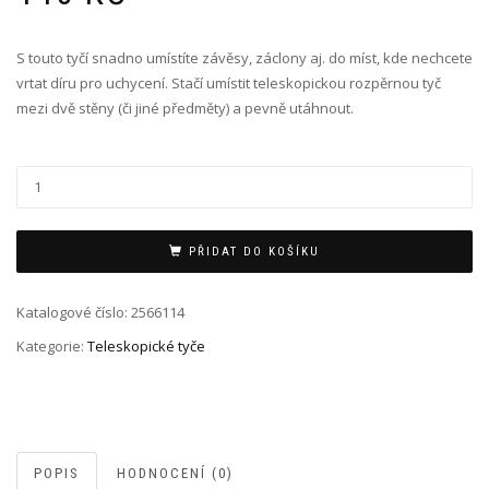
S touto tyčí snadno umístíte závěsy, záclony aj. do míst, kde nechcete
vrtat díru pro uchycení. Stačí umístit teleskopickou rozpěrnou tyč
mezi dvě stěny (či jiné předměty) a pevně utáhnout.
PŘIDAT DO KOŠÍKU
Katalogové číslo:
2566114
Kategorie:
Teleskopické tyče
POPIS
HODNOCENÍ (0)